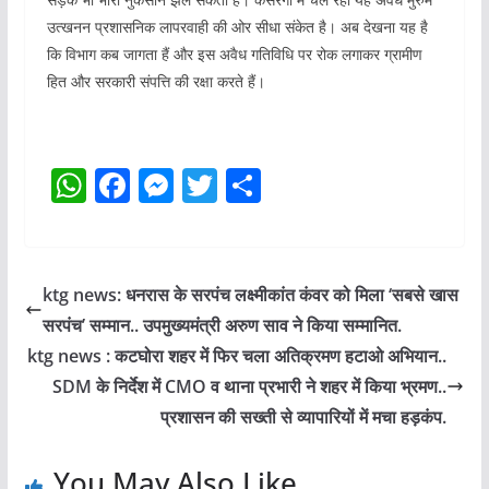
उत्खनन प्रशासनिक लापरवाही की ओर सीधा संकेत है। अब देखना यह है
कि विभाग कब जागता हैं और इस अवैध गतिविधि पर रोक लगाकर ग्रामीण
हित और सरकारी संपत्ति की रक्षा करते हैं।
W
F
M
T
S
h
a
e
w
h
at
c
ss
itt
ar
s
e
e
er
e
ktg news: धनरास के सरपंच लक्ष्मीकांत कंवर को मिला ‘सबसे खास
A
b
n
सरपंच’ सम्मान.. उपमुख्यमंत्री अरुण साव ने किया सम्मानित.
p
o
g
ktg news : कटघोरा शहर में फिर चला अतिक्रमण हटाओ अभियान..
p
o
er
SDM के निर्देश में CMO व थाना प्रभारी ने शहर में किया भ्रमण..
प्रशासन की सख्ती से व्यापारियों में मचा हड़कंप.
k
You May Also Like