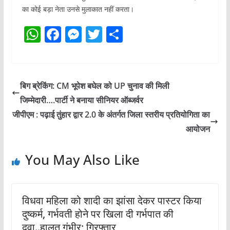
का कोई बड़ा नेता उनसे मुलाकात नहीं करता।
W
F
M
T
S
h
a
e
w
h
at
c
ss
itt
ar
s
e
e
er
e
बिग ब्रेकिंग: CM भूपेश बघेल को UP चुनाव की मिली
A
b
n
जिम्मेदारी….पार्टी ने बनाया सीनियर ऑब्जर्वर
p
o
g
जीपीएम : पढ़ाई तुंहार द्वार 2.0 के अंतर्गत जिला स्तरीय प्रतियोगिता का
p
o
er
आयोजन
k
You May Also Like
विधवा महिला को शादी का झांसा देकर पास्टर किया
दुष्कर्म, गर्भवती होने पर खिला दी गर्भपात की
दवा..हालत गंभीर; गिरफ्तार