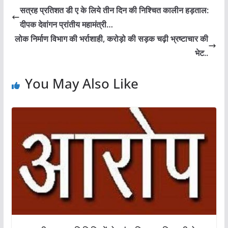
s
e
e
er
e
सत्रह प्रतिशत डी ए के लिये तीन दिन की निश्चित कालीन हड़ताल:
A
b
n
दीपक देवांगन प्रांतीय महामंत्री…
p
o
g
लोक निर्माण विभाग की भर्राशाही, करोड़ो की सड़क चढ़ी भ्रष्टाचार की
p
o
er
भेट..
k
You May Also Like