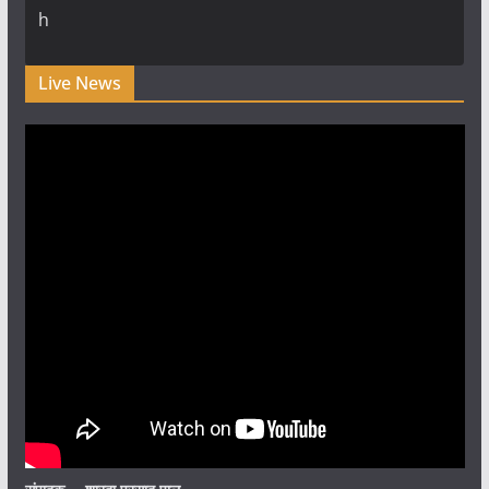
h
Live News